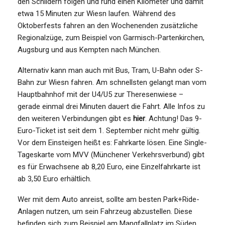
den Schildern folgen und rund einen Kilometer und damit
etwa 15 Minuten zur Wiesn laufen. Während des
Oktoberfests fahren an den Wochenenden zusätzliche
Regionalzüge, zum Beispiel von Garmisch-Partenkirchen,
Augsburg und aus Kempten nach München.
Alternativ kann man auch mit Bus, Tram, U-Bahn oder S-
Bahn zur Wiesn fahren. Am schnellsten gelangt man vom
Hauptbahnhof mit der U4/U5 zur Theresenwiese –
gerade einmal drei Minuten dauert die Fahrt. Alle Infos zu
den weiteren Verbindungen gibt es
hier
. Achtung! Das 9-
Euro-Ticket ist seit dem 1. September nicht mehr gültig.
Vor dem Einsteigen heißt es: Fahrkarte lösen. Eine Single-
Tageskarte vom MVV (Münchener Verkehrsverbund) gibt
es für Erwachsene ab 8,20 Euro, eine Einzelfahrkarte ist
ab 3,50 Euro erhältlich.
Wer mit dem Auto anreist, sollte am besten Park+Ride-
Anlagen nutzen, um sein Fahrzeug abzustellen. Diese
befinden sich zum Beispiel am Mangfallplatz im Süden